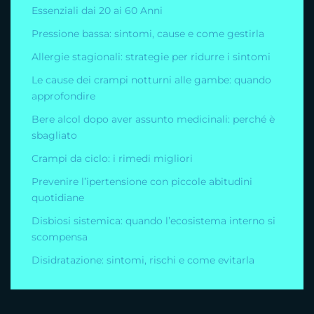
Essenziali dai 20 ai 60 Anni
Pressione bassa: sintomi, cause e come gestirla
Allergie stagionali: strategie per ridurre i sintomi
Le cause dei crampi notturni alle gambe: quando
approfondire
Bere alcol dopo aver assunto medicinali: perché è
sbagliato
Crampi da ciclo: i rimedi migliori
Prevenire l’ipertensione con piccole abitudini
quotidiane
Disbiosi sistemica: quando l’ecosistema interno si
scompensa
Disidratazione: sintomi, rischi e come evitarla