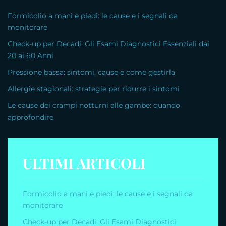
Formicolio a mani e piedi: le cause e i segnali da
monitorare
Check-up per Decadi: Gli Esami Diagnostici Essenziali dai
20 ai 60 Anni
Pressione bassa: sintomi, cause e come gestirla
Allergie stagionali: strategie per ridurre i sintomi
Le cause dei crampi notturni alle gambe: quando
approfondire
ULTIMI ARTICOLI
Formicolio a mani e piedi: le cause e i segnali da
monitorare
Check-up per Decadi: Gli Esami Diagnostici