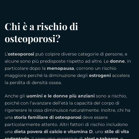
Chi è a rischio di
osteoporosi?
L’
osteoporosi
può colpire diverse categorie di persone, e
alcune sono più predisposte rispetto ad altre. Le
donne
, in
particolare dopo la
menopausa
, corrono un rischio
maggiore perché la diminuzione degli
estrogeni
accelera
la perdita di densità ossea.
Anche gli
uomini e le donne più anziani
sono a rischio,
poiché con l’avanzare dell’età la capacità del corpo di
rigenerare le ossa diminuisce naturalmente. Inoltre, chi ha
una
storia familiare di osteoporosi
deve essere
particolarmente attento. Altri fattori di rischio includono
una
dieta povera di calcio e vitamina D
, uno
stile di vita
sedentario
, il consumo eccessivo di
alcol e tabacco
, e