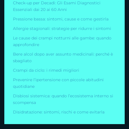
Check-up per Decadi: Gli Esami Diagnostici
Essenziali dai 20 ai 60 Anni
Pressione bassa: sintomi, cause e come gestirla
Allergie stagionali: strategie per ridurre i sintomi
Le cause dei crampi notturni alle gambe: quando
approfondire
Bere alcol dopo aver assunto medicinali: perché è
sbagliato
Crampi da ciclo: i rimedi migliori
Prevenire l’ipertensione con piccole abitudini
quotidiane
Disbiosi sistemica: quando l’ecosistema interno si
scompensa
Disidratazione: sintomi, rischi e come evitarla