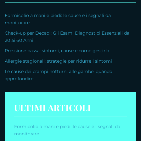
Formicolio a mani e piedi: le cause e i segnali da
monitorare
Check-up per Decadi: Gli Esami Diagnostici Essenziali dai
20 ai 60 Anni
Pressione bassa: sintomi, cause e come gestirla
Allergie stagionali: strategie per ridurre i sintomi
Le cause dei crampi notturni alle gambe: quando
approfondire
ULTIMI ARTICOLI
Formicolio a mani e piedi: le cause e i segnali da
monitorare